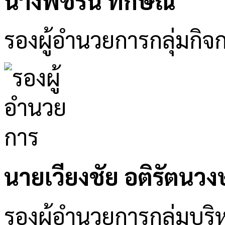
นางพิชริน ทักษิณ
รองผู้อำนวยการกลุ่มกิจ
นายเวียงชัย อติรัตนวงษ
รองผู้อำนวยการกลุ่มบริห