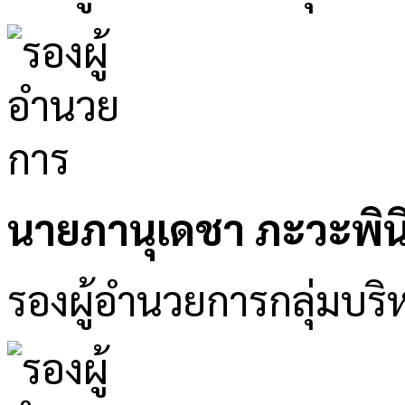
นายภานุเดชา ภะวะพิน
รองผู้อำนวยการกลุ่มบริ