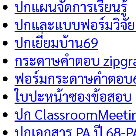
ปกแผนจัดการเรียนรู้
ปกและแบบฟอร์มวิจัย 
ปกเยี่ยมบ้าน69
กระดาษคำตอบ zipgr
ฟอร์มกระดาษคำตอบ
ใบปะหน้าซองข้อสอบ
ปก ClassroomMeeti
ปกเอกสาร PA ปี 68-P