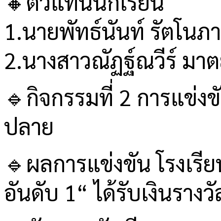
🔸ตัวแทนนักเรียน
1.นายพัทธ์นันท์ รัตโนภา
2.นางสาวณัฏฐ์ณวีร์ มาตย
🔹กิจกรรมที่ 2 การแข่
ปลาย
🔹ผลการแข่งขัน โรงเรีย
อันดับ 1“ ได้รับเงินราง