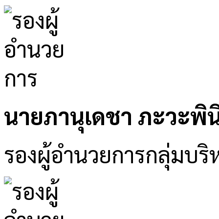
นายภานุเดชา ภะวะพิน
รองผู้อำนวยการกลุ่มบริ