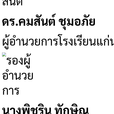
ดร.คมสันต์ ชุมอภัย
ผู้อำนวยการโรงเรียนแก่
นางพิชริน ทักษิณ