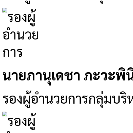
นายภานุเดชา ภะวะพิน
รองผู้อำนวยการกลุ่มบริ