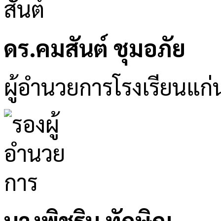
ดร.คมสันต์ ชุมอภัย
ผู้อำนวยการโรงเรียนแก่
นางพิชริน ทักษิณ