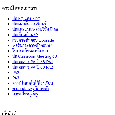
ดาวน์โหลดเอกสาร
ปก EQ และ SDQ
ปกแผนจัดการเรียนรู้
ปกและแบบฟอร์มวิจัย ปี 68
ปกเยี่ยมบ้าน69
กระดาษคำตอบ zipgrade
ฟอร์มกระดาษคำตอบ67
ใบปะหน้าซองข้อสอบ
ปก ClassroomMeeting 68
ปกเอกสาร PA ปี 68-PA1
ปกเอกสาร PA ปี 68 PA2
PA2
PA3
ดาวน์โหลดโลโก้โรงเรียน
ตารางสอนครูย้อนหลัง
ภาพเดี่ยวคุณครู
เว็บลิงค์