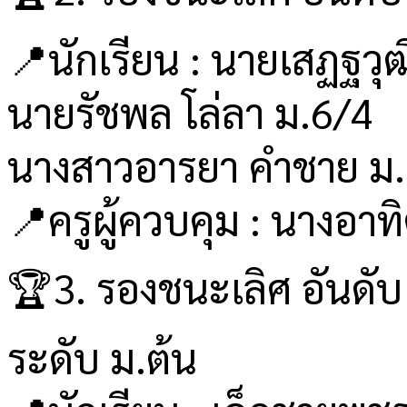
📍นักเรียน : นายเสฏฐวุ
นายรัชพล โล่ลา ม.6/4
นางสาวอารยา คำชาย ม
📍ครูผู้ควบคุม : นางอาทิ
🏆3. รองชนะเลิศ อันดับ
ระดับ ม.ต้น