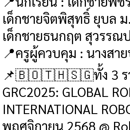
📍นักเรียน : เด็กชายพชร
เด็กชายจิตพิสุทธิ์ ยุบล 
เด็กชายธนกฤต สุวรรณป
📍ครูผู้ควบคุม : นางสา
📌🇧🇴🇹🇭🇸🇬ทั้ง 3 ร
GRC2025: GLOBAL RO
INTERNATIONAL ROBOT 
พฤศจิกายน 2568 @ Robot