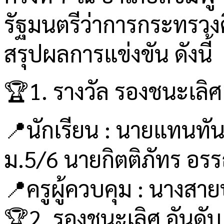
รัฐมนตรีว่าการกระทรวง
สรุปผลการแข่งขัน ดังนี้
🏆1. รางวัล รองชนะเลิศ อ
📍นักเรียน : นายแทนทั
ม.5/6 นายกิตติภัทร อร
📍ครูผู้ควบคุม : นางสาย
🏆2. รองชนะเลิศ อันดับ 