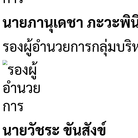
นายภานุเดชา ภะวะพิน
รองผู้อำนวยการกลุ่มบริ
นายวัชระ ขันสังข์