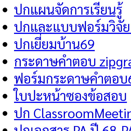
ปกแผนจัดการเรียนรู้
ปกและแบบฟอร์มวิจัย 
ปกเยี่ยมบ้าน69
กระดาษคำตอบ zipgr
ฟอร์มกระดาษคำตอบ
ใบปะหน้าซองข้อสอบ
ปก ClassroomMeeti
ปกเอกสาร PA ปี 68-P