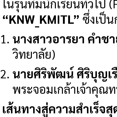
ในรุ่นทีมนักเรียนทั่วไป
“KNW_KMITL”
ซึ่งเป็
นางสาวอารยา คำชา
วิทยาลัย)
นายศิริพัฒน์ ศิริบุญเร
พระจอมเกล้าเจ้าคุณ
เส้นทางสู่ความสำเร็จส