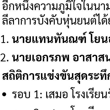
อีกหนึ่งความภูมิใจในนา
ลีลาการบังคับหุ่นยนต์ได
นายแทนทันณฑ์ โยน
นายเอกรภพ อาสาส
สถิติการแข่งขันสุดระท
รอบ 1: เสมอ โรงเรียน