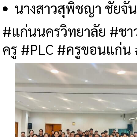
นางสาวสุพิชญา ชัยจั
#แก่นนครวิทยาลัย #ชา
ครู #PLC #ครูขอนแก่น