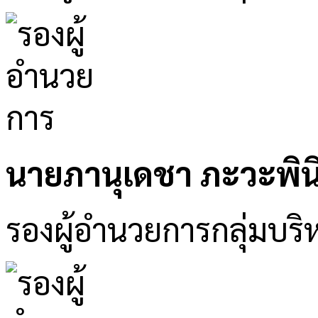
นายภานุเดชา ภะวะพิน
รองผู้อำนวยการกลุ่มบริ