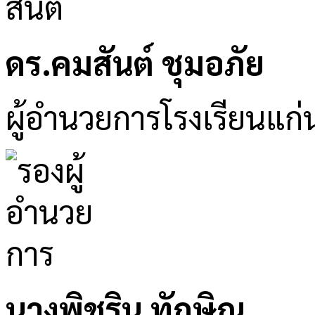
ดร.คมสันต์ ชุมอภัย
ผู้อำนวยการโรงเรียนแก่
นางพิชริน ทักษิณ