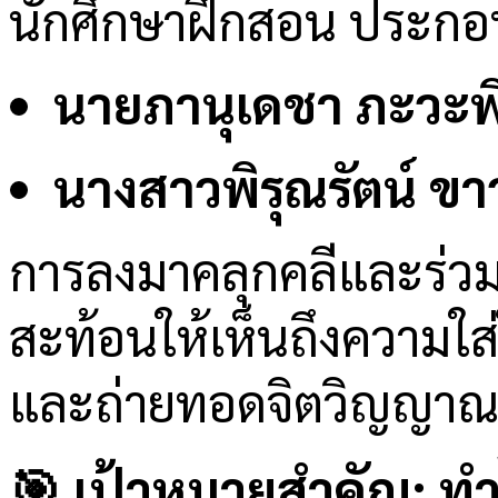
นักศึกษาฝึกสอน ประกอ
นายภานุเดชา ภะวะพิ
นางสาวพิรุณรัตน์ ข
การลงมาคลุกคลีและร่วมพู
สะท้อนให้เห็นถึงความใ
และถ่ายทอดจิตวิญญาณควา
🎯 เป้าหมายสำคัญ: ทำ