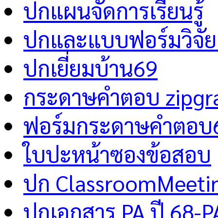
ปกแผนจัดการเรียนรู้
ปกและแบบฟอร์มวิจัย 
ปกเยี่ยมบ้าน69
กระดาษคำตอบ zipgr
ฟอร์มกระดาษคำตอบ
ใบปะหน้าซองข้อสอบ
ปก ClassroomMeeti
ปกเอกสาร PA ปี 68-P