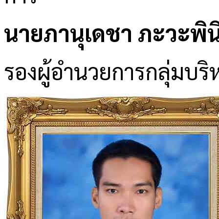
นายภานุเดชา ภะวะพิน
รองผู้อำนวยการกลุ่มบริ