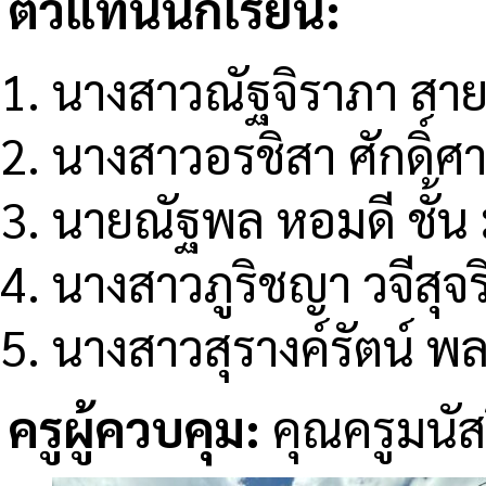
ตัวแทนนักเรียน:
นางสาวณัฐจิราภา สายธ
นางสาวอรชิสา ศักดิ์ศา
นายณัฐพล หอมดี ชั้น
นางสาวภูริชญา วจีสุจร
นางสาวสุรางค์รัตน์ พล
ครูผู้ควบคุม:
คุณครูมนัสว