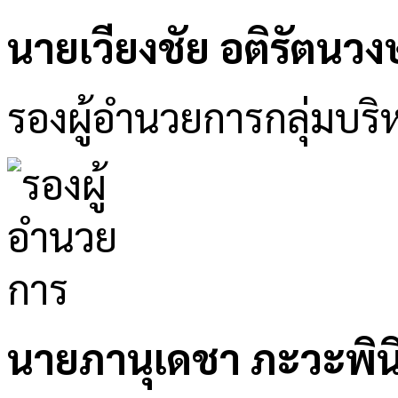
นายเวียงชัย อติรัตนวงษ
รองผู้อำนวยการกลุ่มบริห
นายภานุเดชา ภะวะพิน