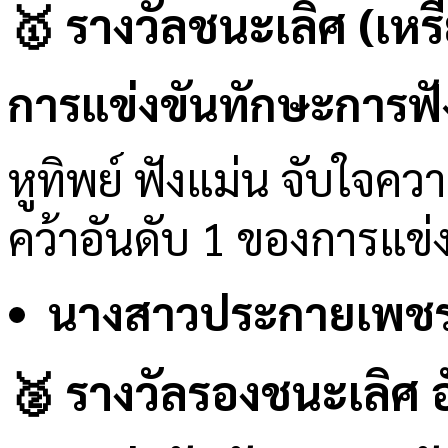
🥇 รางวัลชนะเลิศ (เห
การแข่งขันทักษะการฟัง
หูทิพย์ ฟังแม่น จับใจคว
คว้าอันดับ 1 ของการแข่
นางสาวประกายเพชร ศ
🥈 รางวัลรองชนะเลิศ อั