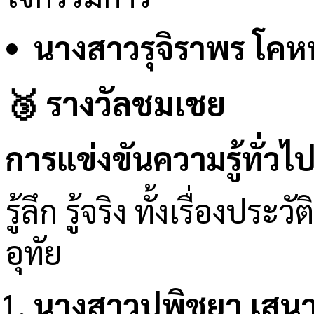
นางสาวรุจิราพร โค
🥉 รางวัลชมเชย
การแข่งขันความรู้ทั่ว
รู้ลึก รู้จริง ทั้งเรื่อง
อุทัย
นางสาวปพิชยา เสนาภ