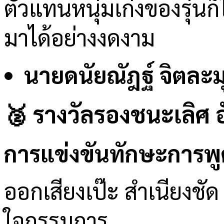
ตัวแทนหนุ่มเก่งของรุ่นก
มาได้อย่างงดงาม
นายดนัยณัฎฐ์ จิตละม
🥈 รางวัลรองชนะเลิศ อั
การแข่งขันทักษะการพู
ออกเสียงเป๊ะ สำเนียงชัด
ใจกรรมการ