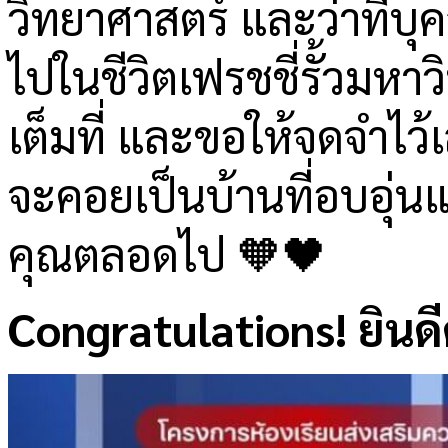
วิทยาศาสตร์ และว่าที่
ไปในชีวิตเฟรชชี่รั้วมหา
เต็มที่ และขอให้จดจำไว้
จะคอยเป็นบ้านที่อบอุ่
คุณตลอดไป 🧡🖤
Congratulations! ยินด