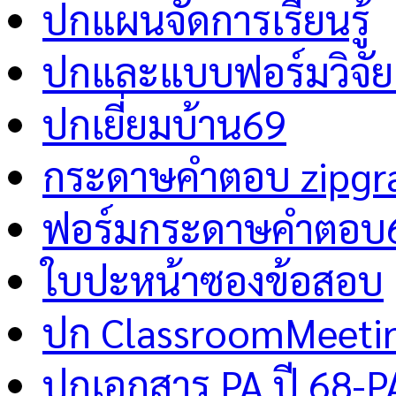
ปกแผนจัดการเรียนรู้
ปกและแบบฟอร์มวิจัย 
ปกเยี่ยมบ้าน69
กระดาษคำตอบ zipgr
ฟอร์มกระดาษคำตอบ
ใบปะหน้าซองข้อสอบ
ปก ClassroomMeeti
ปกเอกสาร PA ปี 68-P