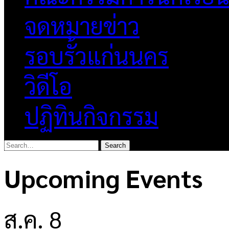
จดหมายข่าว
รอบรั้วแก่นนคร
วิดีโอ
ปฏิทินกิจกรรม
Upcoming Events
ส.ค.
8