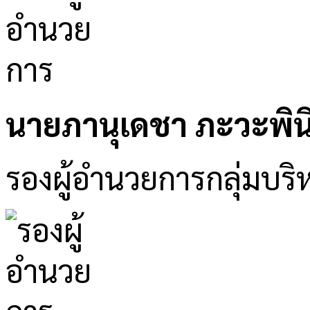
นายภานุเดชา ภะวะพิน
รองผู้อำนวยการกลุ่มบริ