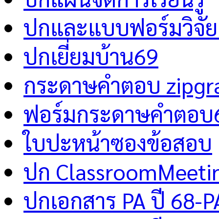
ปกและแบบฟอร์มวิจัย 
ปกเยี่ยมบ้าน69
กระดาษคำตอบ zipgr
ฟอร์มกระดาษคำตอบ
ใบปะหน้าซองข้อสอบ
ปก ClassroomMeeti
ปกเอกสาร PA ปี 68-P