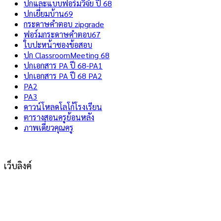
ปกและแบบฟอร์มวิจัย ปี 68
ปกเยี่ยมบ้าน69
กระดาษคำตอบ zipgrade
ฟอร์มกระดาษคำตอบ67
ใบปะหน้าซองข้อสอบ
ปก ClassroomMeeting 68
ปกเอกสาร PA ปี 68-PA1
ปกเอกสาร PA ปี 68 PA2
PA2
PA3
ดาวน์โหลดโลโก้โรงเรียน
ตารางสอนครูย้อนหลัง
ภาพเดี่ยวคุณครู
เว็บลิงค์