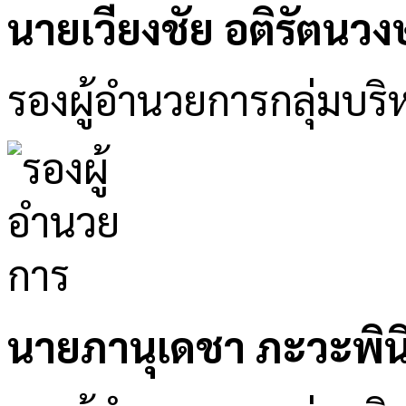
นายเวียงชัย อติรัตนวงษ
รองผู้อำนวยการกลุ่มบริห
นายภานุเดชา ภะวะพิน