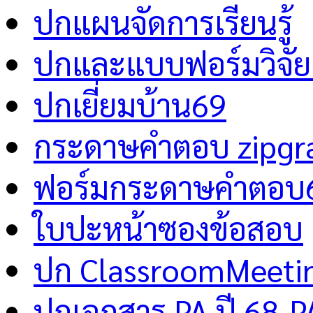
ปกแผนจัดการเรียนรู้
ปกและแบบฟอร์มวิจัย 
ปกเยี่ยมบ้าน69
กระดาษคำตอบ zipgr
ฟอร์มกระดาษคำตอบ
ใบปะหน้าซองข้อสอบ
ปก ClassroomMeeti
ปกเอกสาร PA ปี 68-P