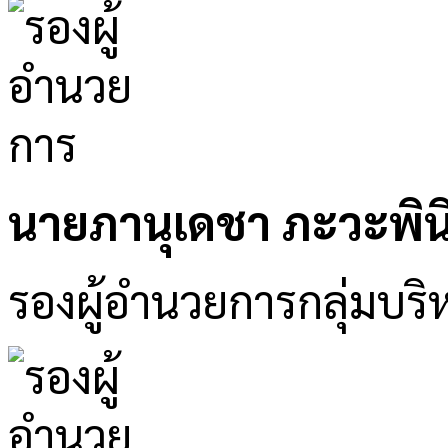
นายภานุเดชา ภะวะพิน
รองผู้อำนวยการกลุ่มบริ