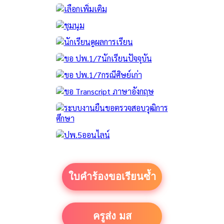
ใบคำร้องขอเรียนซ้ำ
ครูส่ง มส