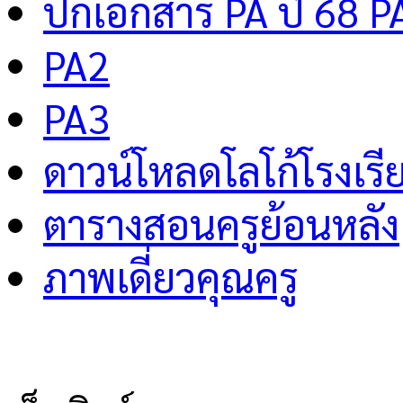
ปกเอกสาร PA ปี 68 P
PA2
PA3
ดาวน์โหลดโลโก้โรงเรี
ตารางสอนครูย้อนหลัง
ภาพเดี่ยวคุณครู