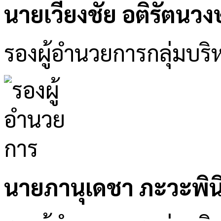
นายเวียงชัย อติรัตนวงษ
รองผู้อำนวยการกลุ่มบริห
นายภานุเดชา ภะวะพิน