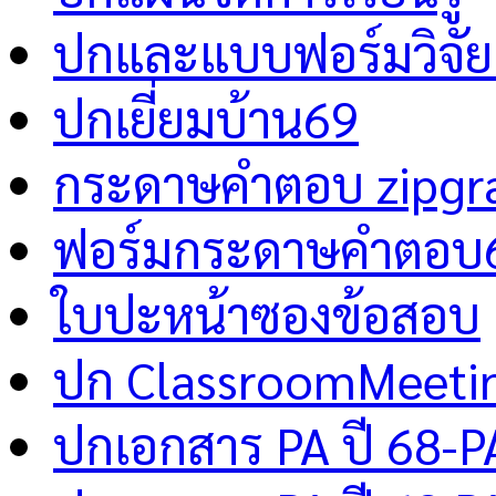
ปกและแบบฟอร์มวิจัย 
ปกเยี่ยมบ้าน69
กระดาษคำตอบ zipgr
ฟอร์มกระดาษคำตอบ
ใบปะหน้าซองข้อสอบ
ปก ClassroomMeeti
ปกเอกสาร PA ปี 68-P