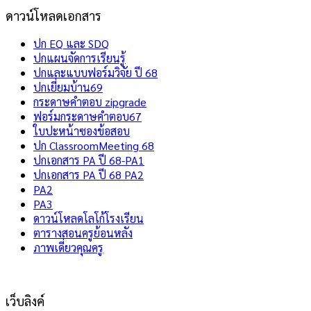
ดาวน์โหลดเอกสาร
ปก EQ และ SDQ
ปกแผนจัดการเรียนรู้
ปกและแบบฟอร์มวิจัย ปี 68
ปกเยี่ยมบ้าน69
กระดาษคำตอบ zipgrade
ฟอร์มกระดาษคำตอบ67
ใบปะหน้าซองข้อสอบ
ปก ClassroomMeeting 68
ปกเอกสาร PA ปี 68-PA1
ปกเอกสาร PA ปี 68 PA2
PA2
PA3
ดาวน์โหลดโลโก้โรงเรียน
ตารางสอนครูย้อนหลัง
ภาพเดี่ยวคุณครู
เว็บลิงค์