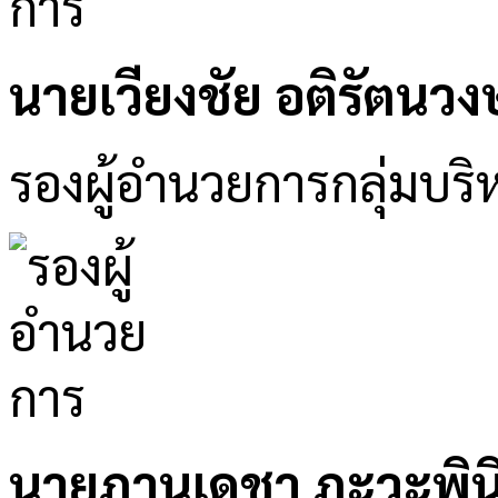
นายเวียงชัย อติรัตนวงษ
รองผู้อำนวยการกลุ่มบริห
นายภานุเดชา ภะวะพิน