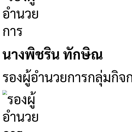
นางพิชริน ทักษิณ
รองผู้อำนวยการกลุ่มกิจ