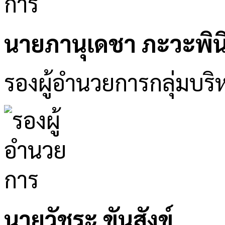
นายภานุเดชา ภะวะพิน
รองผู้อำนวยการกลุ่มบริ
นายวัชระ ขันสังข์