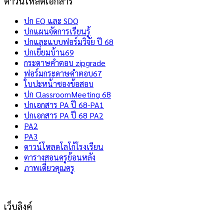
ดาวน์โหลดเอกสาร
ปก EQ และ SDQ
ปกแผนจัดการเรียนรู้
ปกและแบบฟอร์มวิจัย ปี 68
ปกเยี่ยมบ้าน69
กระดาษคำตอบ zipgrade
ฟอร์มกระดาษคำตอบ67
ใบปะหน้าซองข้อสอบ
ปก ClassroomMeeting 68
ปกเอกสาร PA ปี 68-PA1
ปกเอกสาร PA ปี 68 PA2
PA2
PA3
ดาวน์โหลดโลโก้โรงเรียน
ตารางสอนครูย้อนหลัง
ภาพเดี่ยวคุณครู
เว็บลิงค์