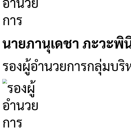
นายภานุเดชา ภะวะพิน
รองผู้อำนวยการกลุ่มบริ