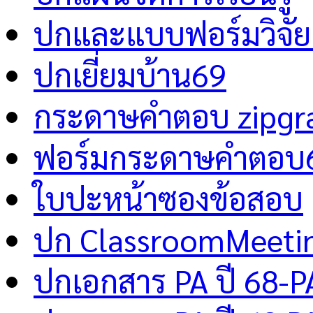
ปกและแบบฟอร์มวิจัย 
ปกเยี่ยมบ้าน69
กระดาษคำตอบ zipgr
ฟอร์มกระดาษคำตอบ
ใบปะหน้าซองข้อสอบ
ปก ClassroomMeeti
ปกเอกสาร PA ปี 68-P