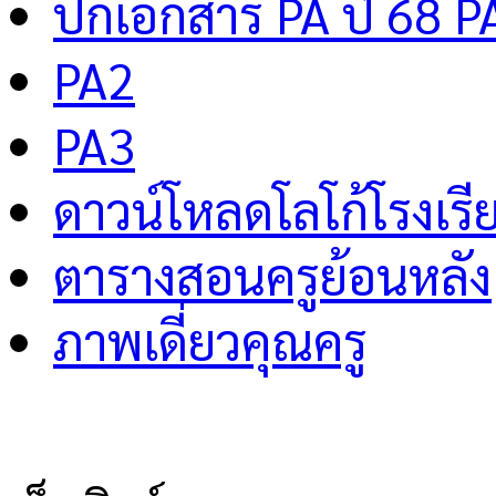
ปกเอกสาร PA ปี 68 P
PA2
PA3
ดาวน์โหลดโลโก้โรงเรี
ตารางสอนครูย้อนหลัง
ภาพเดี่ยวคุณครู